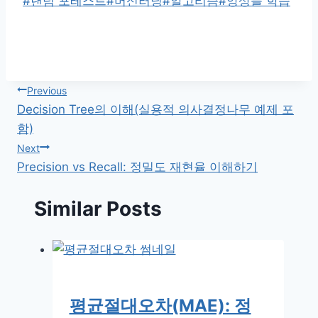
Tags:
#
랜덤 포레스트
#
머신러닝
#
알고리즘
#
앙상블 학습
글
Previous
Decision Tree의 이해(실용적 의사결정나무 예제 포
탐
함)
Next
색
Precision vs Recall: 정밀도 재현율 이해하기
Similar Posts
평균절대오차(MAE): 정