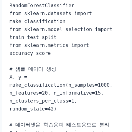
RandomForestClassifier

from sklearn.datasets import 
make_classification

from sklearn.model_selection import 
train_test_split

from sklearn.metrics import 
accuracy_score

# 샘플 데이터 생성

X, y = 
make_classification(n_samples=1000, 
n_features=20, n_informative=15, 
n_clusters_per_class=1, 
random_state=42)

# 데이터셋을 학습용과 테스트용으로 분리
