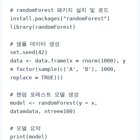
# randomForest 패키지 설치 및 로드

install.packages("randomForest")

library(randomForest)

# 샘플 데이터 생성

set.seed(42)

data <- data.frame(x = rnorm(1000), y 
= factor(sample(c('A', 'B'), 1000, 
replace = TRUE)))

# 랜덤 포레스트 모델 생성

model <- randomForest(y ~ x, 
data=data, ntree=100)

# 모델 요약

print(model)