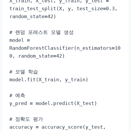
X_train, X_test, y_train, y_test = 
train_test_split(X, y, test_size=0.3, 
random_state=42)

# 랜덤 포레스트 모델 생성

model = 
RandomForestClassifier(n_estimators=10
0, random_state=42)

# 모델 학습

model.fit(X_train, y_train)

# 예측

y_pred = model.predict(X_test)

# 정확도 평가

accuracy = accuracy_score(y_test, 